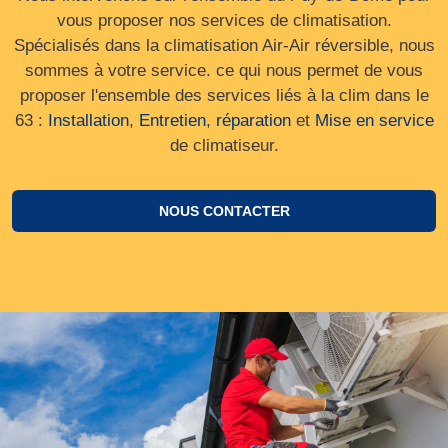
vous proposer nos services de climatisation.
Spécialisés dans la climatisation Air-Air réversible, nous
sommes à votre service. ce qui nous permet de vous
proposer l'ensemble des services liés à la clim dans le
63 :
Installation
,
Entretien
,
réparation
et
Mise en service
de climatiseur.
NOUS CONTACTER